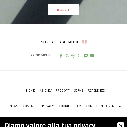
ISCRIVITI
SCARICA IL CATALOGO PDF
CONDIVIDI SU
HOME
AZIENDA
PRODOTTI
SERVIZI
REFERENZE
NEWS
CONTATTI
PRIVACY
COOKIE POLICY
CONDIZIONI DI VENDITA
CASE HISTORY
F.A.Q.
NEWSLETTER
JOB
SETTORI
Diamo valore alla tua privacy