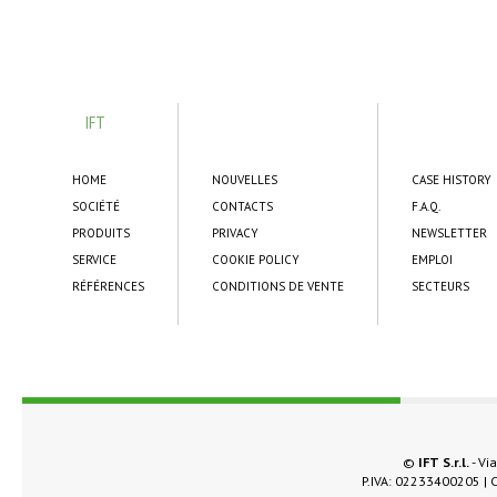
IFT
HOME
NOUVELLES
CASE HISTORY
SOCIÉTÉ
CONTACTS
F.A.Q.
PRODUITS
PRIVACY
NEWSLETTER
SERVICE
COOKIE POLICY
EMPLOI
RÉFÉRENCES
CONDITIONS DE VENTE
SECTEURS
©
IFT S.r.l.
- Via
P.IVA: 02233400205 | C