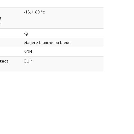
-18, + 60 °c
e
:
kg
étagère blanche ou bleue
NON
tact
OUI*