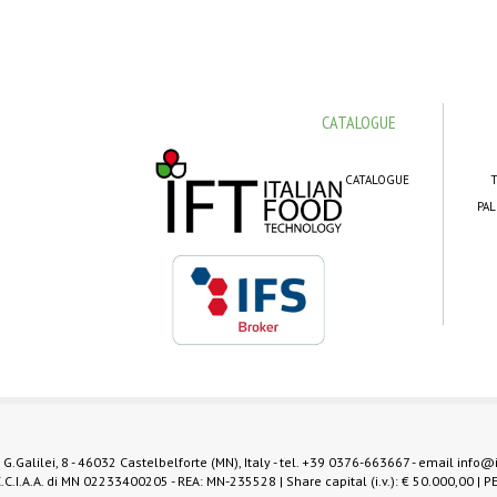
CATALOGUE
CATALOGUE
T
PAL
 G.Galilei, 8 - 46032 Castelbelforte (MN), Italy - tel.
+39 0376-663667
- email
info@
.C.I.A.A. di MN 02233400205 - REA: MN-235528 | Share capital (i.v.): € 50.000,00 | P