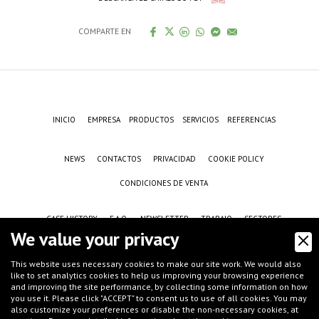
COMPARTE EN
INICIO
EMPRESA
PRODUCTOS
SERVICIOS
REFERENCIAS
NEWS
CONTACTOS
PRIVACIDAD
COOKIE POLICY
CONDICIONES DE VENTA
CASE HISTORY
F.A.Q.
NEWSLETTER
TRABAJO
SECTORES
We value your privacy
This website uses necessary cookies to make our site work. We would also
like to set analytics cookies to help us improving your browsing experience
and improving the site performance, by collecting some information on how
you use it. Please click "ACCEPT" to consent us to use of all cookies. You may
also customize your preferences or disable the non-necessary cookies, at