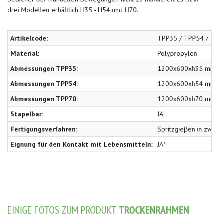
drei Modellen erhältlich H35 - H54 und H70.
Artikelcode:
TPP35 / TPP54 / T
Material:
Polypropylen
Abmessungen TPP35:
1200x600xh35 mm
Abmessungen TPP54:
1200x600xh54 mm
Abmessungen TPP70:
1200x600xh70 mm
Stapelbar:
JA
Fertigungsverfahren:
Spritzgieβen in zwei 
Eignung für den Kontakt mit Lebensmitteln:
JA*
EINIGE FOTOS ZUM PRODUKT
TROCKENRAHMEN