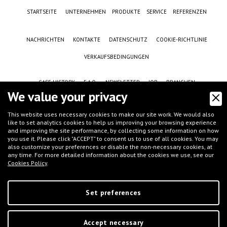
STARTSEITE
UNTERNEHMEN
PRODUKTE
SERVICE
REFERENZEN
NACHRICHTEN
KONTAKTE
DATENSCHUTZ
COOKIE-RICHTLINIE
VERKAUFSBEDINGUNGEN
CASE HISTORY
F.A.Q.
NEWSLETTER
JOB
BRANCHEN
We value your privacy
This website uses necessary cookies to make our site work. We would also
like to set analytics cookies to help us improving your browsing experience
and improving the site performance, by collecting some information on how
you use it. Please click "ACCEPT" to consent us to use of all cookies. You may
also customize your preferences or disable the non-necessary cookies, at
any time. For more detailed information about the cookies we use, see our
Cookies Policy
.
©
IFT S.r.l.
- Via G.Galilei, 8 - 46032 Castelbelforte (MN), Italy - tel.
+39 0376-
663667
- email
info@iftmantova.com
P.IVA: 02233400205 | C.C.I.A.A. di MN 02233400205 - REA: MN-235528 | Share
capital (i.v.): € 50.000,00 | PEC:
ift@messaggipec.it
Set preferences
Accept necessary