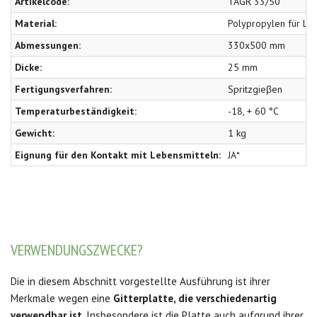
Artikelcode:
TAGR 33/50
Material:
Polypropylen für Le
Abmessungen:
330x500 mm
Dicke:
25 mm
Fertigungsverfahren:
Spritzgieβen
Temperaturbeständigkeit:
-18, + 60 °C
Gewicht:
1 kg
Eignung für den Kontakt mit Lebensmitteln:
JA*
VERWENDUNGSZWECKE?
Die in diesem Abschnitt vorgestellte Ausführung ist ihrer
Merkmale wegen eine
Gitterplatte, die verschiedenartig
verwendbar ist
. Insbesondere ist die Platte auch aufgrund ihrer