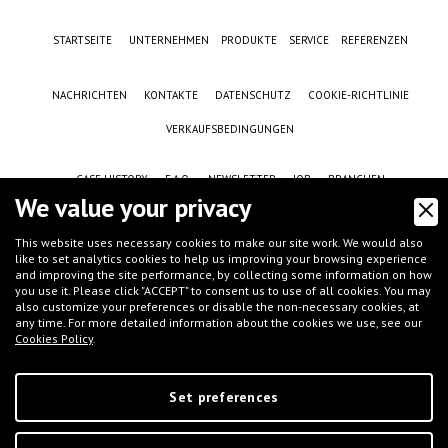
STARTSEITE
UNTERNEHMEN
PRODUKTE
SERVICE
REFERENZEN
NACHRICHTEN
KONTAKTE
DATENSCHUTZ
COOKIE-RICHTLINIE
VERKAUFSBEDINGUNGEN
CASE HISTORY
F.A.Q.
NEWSLETTER
JOB
BRANCHEN
We value your privacy
This website uses necessary cookies to make our site work. We would also
like to set analytics cookies to help us improving your browsing experience
and improving the site performance, by collecting some information on how
you use it. Please click "ACCEPT" to consent us to use of all cookies. You may
also customize your preferences or disable the non-necessary cookies, at
any time. For more detailed information about the cookies we use, see our
Cookies Policy
.
©
IFT S.r.l.
- Via G.Galilei, 8 - 46032 Castelbelforte (MN), Italy - tel.
+39 0376-
663667
- email
info@iftmantova.com
P.IVA: 02233400205 | C.C.I.A.A. di MN 02233400205 - REA: MN-235528 | Share
capital (i.v.): € 50.000,00 | PEC:
ift@messaggipec.it
Set preferences