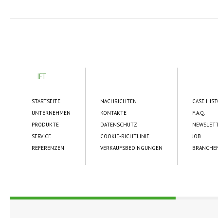
IFT
STARTSEITE
NACHRICHTEN
CASE HIS
UNTERNEHMEN
KONTAKTE
F.A.Q.
PRODUKTE
DATENSCHUTZ
NEWSLET
SERVICE
COOKIE-RICHTLINIE
JOB
REFERENZEN
VERKAUFSBEDINGUNGEN
BRANCHE