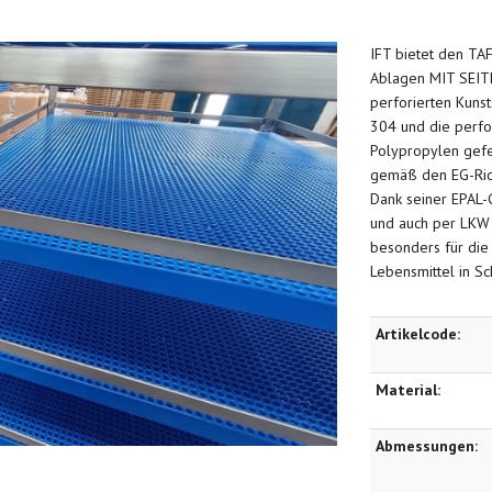
IFT bietet den T
Ablagen MIT SEIT
perforierten Kunsts
304 und die perfo
Polypropylen gefert
gemäß den EG-Richt
Dank seiner EPAL-G
und auch per LKW 
besonders für die
Lebensmittel in Sc
Artikelcode:
Material:
Abmessungen: