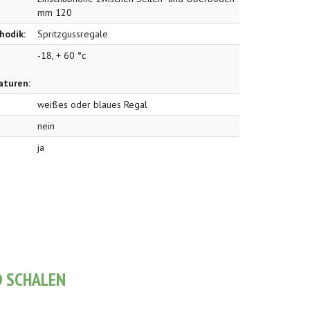
mm 120
hodik:
Spritzgussregale
-18, + 60 °c
aturen:
weißes oder blaues Regal
nein
ja
D SCHALEN