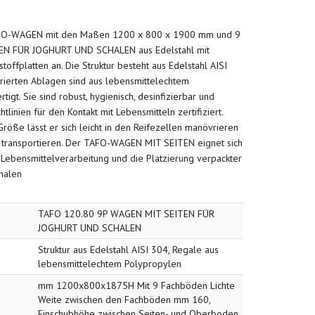
AFO-WAGEN mit den Maßen 1200 x 800 x 1900 mm und 9
EN FÜR JOGHURT UND SCHALEN aus Edelstahl mit
toffplatten an. Die Struktur besteht aus Edelstahl AISI
rierten Ablagen sind aus lebensmittelechtem
igt. Sie sind robust, hygienisch, desinfizierbar und
linien für den Kontakt mit Lebensmitteln zertifiziert.
röße lässt er sich leicht in den Reifezellen manövrieren
transportieren. Der TAFO-WAGEN MIT SEITEN eignet sich
 Lebensmittelverarbeitung und die Platzierung verpackter
halen
TAFO 120.80 9P WAGEN MIT SEITEN FÜR
JOGHURT UND SCHALEN
Struktur aus Edelstahl AISI 304, Regale aus
lebensmittelechtem Polypropylen
mm 1200x800x1875H Mit 9 Fachböden Lichte
Weite zwischen den Fachböden mm 160,
Einschubhöhe zwischen Seiten- und Oberboden