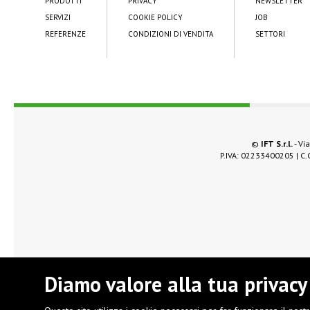
PRODOTTI
PRIVACY
NEWSLETTER
SERVIZI
COOKIE POLICY
JOB
REFERENZE
CONDIZIONI DI VENDITA
SETTORI
©
IFT S.r.l.
- Via
P.IVA: 02233400205 | C.C
Diamo valore alla tua privacy