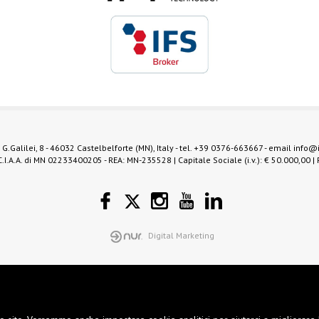
 G.Galilei, 8 - 46032 Castelbelforte (MN), Italy - tel.
+39 0376-663667
- email
info@
.I.A.A. di MN 02233400205 - REA: MN-235528 | Capitale Sociale (i.v.): € 50.000,00 |
Digital Marketing