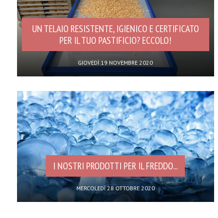
UN TELAIO RESISTENTE, IGIENICO E CERTIFICATO
PER IL TUO PASTIFICIO? ECCOLO!
GIOVEDÌ 19 NOVEMBRE 2020
I NOSTRI PRODOTTI PER IL FREDDO...
MERCOLEDÌ 28 OTTOBRE 2020