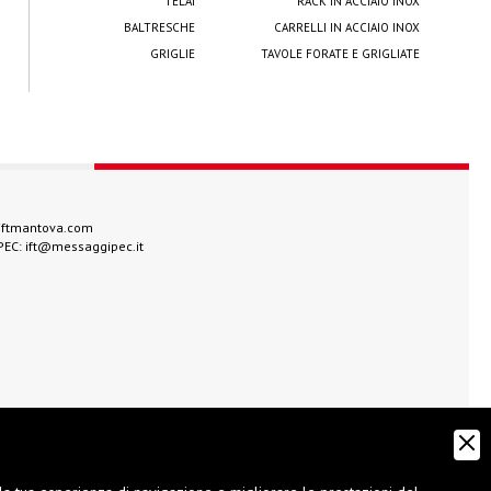
TELAI
RACK IN ACCIAIO INOX
BALTRESCHE
CARRELLI IN ACCIAIO INOX
GRIGLIE
TAVOLE FORATE E GRIGLIATE
iftmantova.com
 PEC:
ift@messaggipec.it