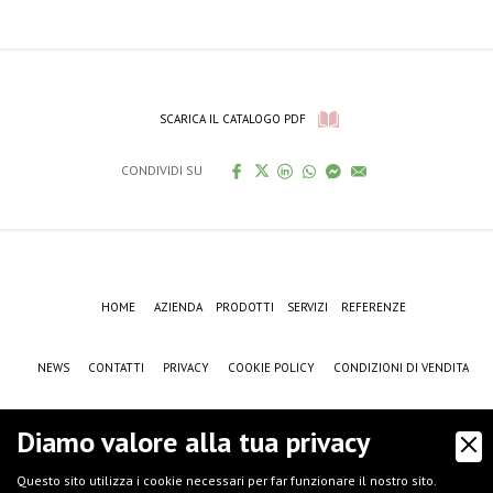
SCARICA IL CATALOGO PDF
CONDIVIDI SU
HOME
AZIENDA
PRODOTTI
SERVIZI
REFERENZE
NEWS
CONTATTI
PRIVACY
COOKIE POLICY
CONDIZIONI DI VENDITA
CASE HISTORY
F.A.Q.
NEWSLETTER
JOB
SETTORI
Diamo valore alla tua privacy
Questo sito utilizza i cookie necessari per far funzionare il nostro sito.