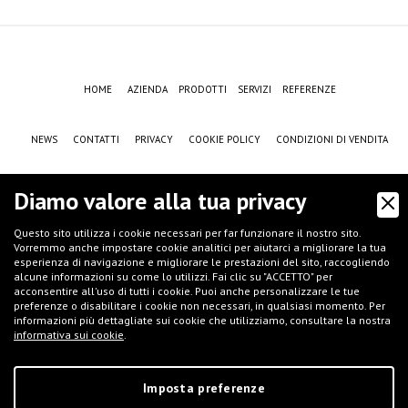
HOME
AZIENDA
PRODOTTI
SERVIZI
REFERENZE
NEWS
CONTATTI
PRIVACY
COOKIE POLICY
CONDIZIONI DI VENDITA
CASE HISTORY
F.A.Q.
NEWSLETTER
JOB
SETTORI
Diamo valore alla tua privacy
Questo sito utilizza i cookie necessari per far funzionare il nostro sito.
Vorremmo anche impostare cookie analitici per aiutarci a migliorare la tua
esperienza di navigazione e migliorare le prestazioni del sito, raccogliendo
alcune informazioni su come lo utilizzi. Fai clic su "ACCETTO" per
acconsentire all'uso di tutti i cookie. Puoi anche personalizzare le tue
preferenze o disabilitare i cookie non necessari, in qualsiasi momento. Per
informazioni più dettagliate sui cookie che utilizziamo, consultare la nostra
informativa sui cookie
.
©
IFT S.r.l.
- Via G.Galilei, 8 - 46032 Castelbelforte (MN), Italy - tel.
+39 0376-
663667
- email
info@iftmantova.com
P.IVA: 02233400205 | C.C.I.A.A. di MN 02233400205 - REA: MN-235528 |
Capitale Sociale (i.v.): € 50.000,00 | PEC:
ift@messaggipec.it
Imposta preferenze