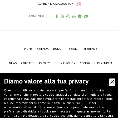
SCARICA IL CATALOGO PDF
CONDIVIDI SU
HOME
AZIENDA
PRODOTTI
SERVIZI
REFERENZE
NEWS
CONTATTI
PRIVACY
COOKIE POLICY
CONDIZIONI DI VENDITA
CASE HISTORY
F.A.Q.
NEWSLETTER
JOB
SETTORI
Diamo valore alla tua privacy
Questo sito utilizza i cookie necessari per far funzionare il nostro sito.
Vorremmo anche impostare cookie analitici per aiutarci a migliorare la tua
esperienza di navigazione e migliorare le prestazioni del sito, raccogliendo
alcune informazioni su come lo utilizzi. Fai clic su "ACCETTO" per
acconsentire all'uso di tutti i cookie. Puoi anche personalizzare le tue
preferenze o disabilitare i cookie non necessari, in qualsiasi momento. Per
informazioni più dettagliate sui cookie che utilizziamo, consultare la nostra