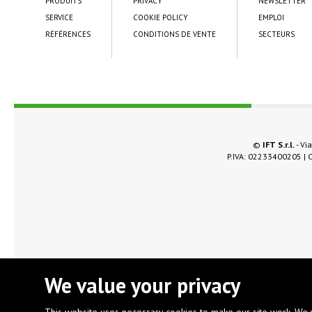
PRODUITS
PRIVACY
NEWSLETTER
SERVICE
COOKIE POLICY
EMPLOI
RÉFÉRENCES
CONDITIONS DE VENTE
SECTEURS
©
IFT S.r.l.
- Via
P.IVA: 02233400205 | C
We value your privacy