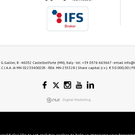
 G.Galilei, 8 - 46032 Castelbelforte (MN), Italy - tel.
+39 0376-663667
- email
info@
.C.I.A.A. di MN 02233400205 - REA: MN-235528 | Share capital (i.v.): € 50.000,00 | P
Digital Marketing