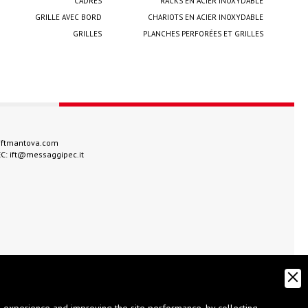
CADRES
RACKS EN ACIER INOXYDABLE
GRILLE AVEC BORD
CHARIOTS EN ACIER INOXYDABLE
GRILLES
PLANCHES PERFORÉES ET GRILLES
iftmantova.com
EC:
ift@messaggipec.it