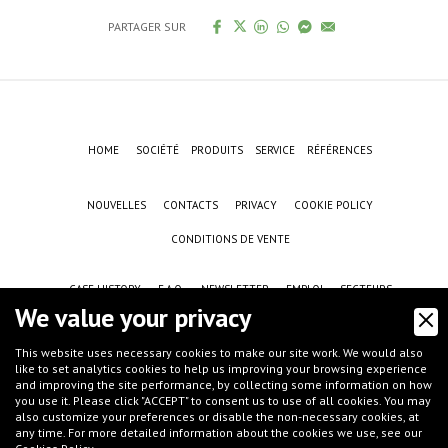
PARTAGER SUR
HOME
SOCIÉTÉ
PRODUITS
SERVICE
RÉFÉRENCES
NOUVELLES
CONTACTS
PRIVACY
COOKIE POLICY
CONDITIONS DE VENTE
CASE HISTORY
F.A.Q.
NEWSLETTER
EMPLOI
SECTEURS
We value your privacy
This website uses necessary cookies to make our site work. We would also
like to set analytics cookies to help us improving your browsing experience
and improving the site performance, by collecting some information on how
you use it. Please click "ACCEPT" to consent us to use of all cookies. You may
also customize your preferences or disable the non-necessary cookies, at
any time. For more detailed information about the cookies we use, see our