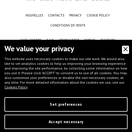
NOUVELLES
CONTACTS
PRIVACY
COOKIE POLICY
CONDITIONS DE VENTE
CASE HISTORY
F.A.Q.
NEWSLETTER
EMPLOI
SECTEURS
We value your privacy
This website uses necessary cookies to make our site work. We would also
like to set analytics cookies to help us improving your browsing experience
and improving the site performance, by collecting some information on how
you use it. Please click "ACCEPT" to consent us to use of all cookies. You may
also customize your preferences or disable the non-necessary cookies, at
any time. For more detailed information about the cookies we use, see our
Cookies Policy
.
©
IFT S.r.l.
- Via G.Galilei, 8 - 46032 Castelbelforte (MN), Italy - tel.
+39 0376-
663667
- email
info@iftmantova.com
P.IVA: 02233400205 | C.C.I.A.A. di MN 02233400205 - REA: MN-235528 | Share
capital (i.v.): € 50.000,00 | PEC:
ift@messaggipec.it
Set preferences
Accept necessary