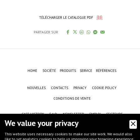
TÉLÉCHARGER LE CATALOGUE PDF
PARTAGER SUR
HOME
SOCIÉTÉ
PRODUITS
SERVICE
RÉFÉRENCES
NOUVELLES
CONTACTS
PRIVACY
COOKIE POLICY
CONDITIONS DE VENTE
CASE HISTORY
F.A.Q.
NEWSLETTER
EMPLOI
SECTEURS
We value your privacy
This website uses necessary cookies to make our site work. We would also
like to set analytics cookies to help us improving your browsing experience