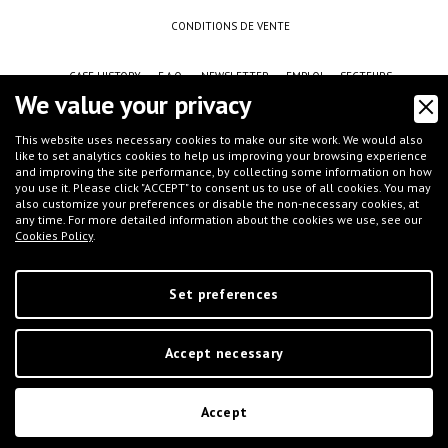
CONDITIONS DE VENTE
CASE HISTORY
F.A.Q.
NEWSLETTER
EMPLOI
SECTEURS
We value your privacy
This website uses necessary cookies to make our site work. We would also
like to set analytics cookies to help us improving your browsing experience
and improving the site performance, by collecting some information on how
you use it. Please click "ACCEPT" to consent us to use of all cookies. You may
also customize your preferences or disable the non-necessary cookies, at
any time. For more detailed information about the cookies we use, see our
Cookies Policy
.
©
IFT S.r.l.
- Via G.Galilei, 8 - 46032 Castelbelforte (MN), Italy - tel.
+39 0376-
663667
- email
info@iftmantova.com
P.IVA: 02233400205 | C.C.I.A.A. di MN 02233400205 - REA: MN-235528 | Share
capital (i.v.): € 50.000,00 | PEC:
ift@messaggipec.it
Set preferences
Accept necessary
Digital Marketing
Accept