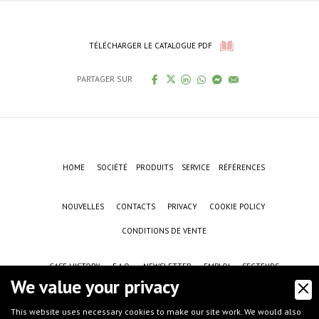
TÉLÉCHARGER LE CATALOGUE PDF
PARTAGER SUR
HOME
SOCIÉTÉ
PRODUITS
SERVICE
RÉFÉRENCES
NOUVELLES
CONTACTS
PRIVACY
COOKIE POLICY
CONDITIONS DE VENTE
CASE HISTORY
F.A.Q.
NEWSLETTER
EMPLOI
SECTEURS
We value your privacy
This website uses necessary cookies to make our site work. We would also