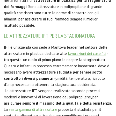
nella fornitura
di
attrezzature in plastica per la stagionatura
dei formaggi
. Sono attrezzature in polipropilene di grande
qualità che rispettano tutte le norme di contatto con gli
alimenti per assicurare ai tuoi formaggi sempre il miglior
risultato possibile.
LE ATTREZZATURE IFT PER LA STAGIONATURA
IFT è un’azienda con sede a Mantova leader nel settore delle
attrezzature in plastica dedicate alle
lavorazioni dei caseifici
-
tra queste, un ruolo di primo piano lo ricopre la stagionatura.
Questo è infatti un processo estremamente importante, dove è
necessario avere
attrezzature studiate per tenere sotto
controllo i diversi parametri
(umidità, temperatura, ricircolo
d’aria) necessari a ottenere la stagionatura desiderata.
Le attrezzature IFT vengono realizzate secondo processi
moderni e innovativi di lavorazione del polipropilene, per
assicurare sempre il massimo della qualità e della resistenza
.
La
vasta gamma di attrezzature
proposta è studiata per il
contatto alimentare, oltre che per semplificare i processi