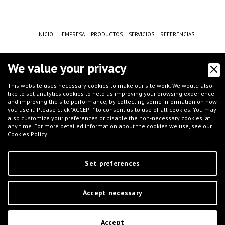
INICIO
EMPRESA
PRODUCTOS
SERVICIOS
REFERENCIAS
NEWS
CONTACTOS
PRIVACIDAD
COOKIE POLICY
We value your privacy
CONDICIONES DE VENTA
This website uses necessary cookies to make our site work. We would also
like to set analytics cookies to help us improving your browsing experience
and improving the site performance, by collecting some information on how
CASE HISTORY
F.A.Q.
NEWSLETTER
TRABAJO
SECTORES
you use it. Please click "ACCEPT" to consent us to use of all cookies. You may
also customize your preferences or disable the non-necessary cookies, at
any time. For more detailed information about the cookies we use, see our
Cookies Policy
.
Set preferences
©
IFT S.r.l.
- Via G.Galilei, 8 - 46032 Castelbelforte (MN), Italy - tel.
+39 0376-
Accept necessary
663667
- email
info@iftmantova.com
P.IVA: 02233400205 | C.C.I.A.A. di MN 02233400205 - REA: MN-235528 |
Capital Social (i.v.): € 50.000,00 | PEC:
ift@messaggipec.it
Accept