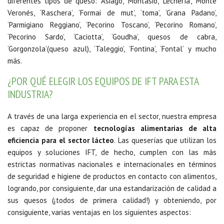
diferentes tipos de queso: ‘Asiago’, ‘Montasio’, ‘Lechería’, ‘Monte
Veronés, ‘Raschera’, ‘Formai de mut’, ‘toma’, ‘Grana Padano’,
‘Parmigiano Reggiano’, ‘Pecorino Toscano’, ‘Pecorino Romano’,
‘Pecorino Sardo’, ‘Caciotta’, ‘Goudha’, quesos de cabra,
‘Gorgonzola’(queso azul), ‘Taleggio’, ‘Fontina’, ‘Fontal’ y mucho
más.
¿POR QUÉ ELEGIR LOS EQUIPOS DE IFT PARA ESTA
INDUSTRIA?
A través de una larga experiencia en el sector, nuestra empresa
es capaz de proponer
tecnologías alimentarias de alta
eficiencia para el sector lácteo
. Las queserías que utilizan los
equipos y soluciones IFT, de hecho, cumplen con las más
estrictas normativas nacionales e internacionales en términos
de seguridad e higiene de productos en contacto con alimentos,
logrando, por consiguiente, dar una estandarización de calidad a
sus quesos (
¡todos de primera calidad!
) y obteniendo, por
consiguiente, varias ventajas en los siguientes aspectos: