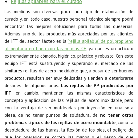
Rejillas apilables para el curado
Las medidas son diversas para cada tipo de elaboración, de
curado y, en todo caso, nuestro personal técnico siempre podrá
encontrar las mejores soluciones para todas las queserías.
Además, uno de los productos más apreciados por los clientes
de IFT del sector lácteo es la
‘rejilla apilable’ de polipropileno
alimentario en línea con las normas CE
, ya que es un artículo
extremadamente cómodo, higiénico, práctico y robusto. Con este
equipo IFT está sustituyendo y superando el mercado de las
similares rejillas de acero inoxidable que, a pesar de ser buenos
productos, resultan ser muy delicadas y tienden a deteriorarse
después de algunos años.
Las rejillas de PP producidas por
IFT
, en cambio, mantienen las mismas características de
concepto y aplicación de las rejillas de acero inoxidable, pero
con la ventaja de ser moldeadas por inyección en una sola
pieza, de no tener puntos de soldadura, de
no tener otros
problemas típicos de las rejillas de acero inoxidable
, como la
desoldadura de las barras, la flexión de los pies, el peligro de
que los operarios se corten las manos o el riesgo de que