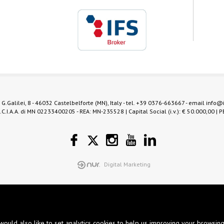
 G.Galilei, 8 - 46032 Castelbelforte (MN), Italy - tel.
+39 0376-663667
- email
info@
C.I.A.A. di MN 02233400205 - REA: MN-235528 | Capital Social (i.v.): € 50.000,00 | P
Digital Marketing
would also like to set analytics cookies to help us improving your browsin