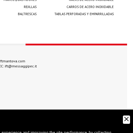
REJILLAS
CARROS DE ACERO INOXIDABLE
BALTRESCAS
TABLAS PERFORADAS Y EMPARRILLADAS
iftmantova.com
EC:
ift@messaggipec.it
g experience and improving the site performance, by collecting