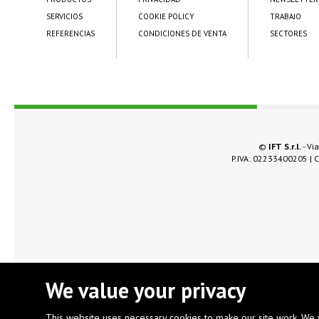
SERVICIOS
COOKIE POLICY
TRABAJO
REFERENCIAS
CONDICIONES DE VENTA
SECTORES
©
IFT S.r.l.
- Via
P.IVA: 02233400205 | C.
We value your privacy
This website uses necessary cookies to make our site work. We 