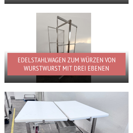
EDELSTAHLWAGEN ZUM WÜRZEN VON
WURSTWURST MIT DREI EBENEN