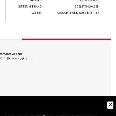
RAHMEN
EDELSTAHL-RACKS
GITTER MIT RAND
EDELSTAHLWAGEN
GITTER
GELOCHTE UND ROST-BRETTER
iftmantova.com
EC:
ift@messaggipec.it