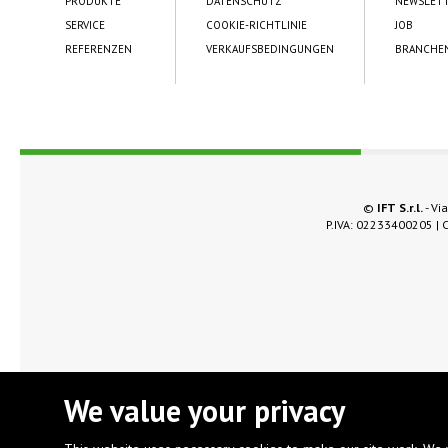
PRODUKTE
DATENSCHUTZ
NEWSLET
SERVICE
COOKIE-RICHTLINIE
JOB
REFERENZEN
VERKAUFSBEDINGUNGEN
BRANCHE
©
IFT S.r.l.
- Via
P.IVA: 02233400205 | C
We value your privacy