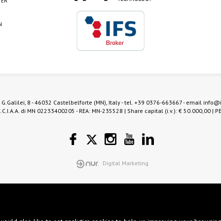
TER
N
 G.Galilei, 8 - 46032 Castelbelforte (MN), Italy - tel.
+39 0376-663667
- email
info@
.C.I.A.A. di MN 02233400205 - REA: MN-235528 | Share capital (i.v.): € 50.000,00 | P
Digital Marketing