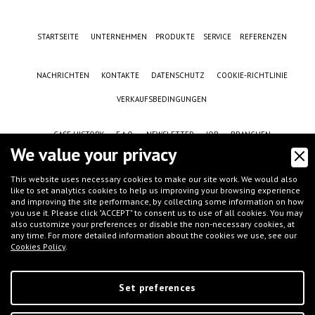
STARTSEITE
UNTERNEHMEN
PRODUKTE
SERVICE
REFERENZEN
NACHRICHTEN
KONTAKTE
DATENSCHUTZ
COOKIE-RICHTLINIE
VERKAUFSBEDINGUNGEN
CASE HISTORY
F.A.Q.
NEWSLETTER
JOB
BRANCHEN
We value your privacy
This website uses necessary cookies to make our site work. We would also
like to set analytics cookies to help us improving your browsing experience
and improving the site performance, by collecting some information on how
you use it. Please click "ACCEPT" to consent us to use of all cookies. You may
also customize your preferences or disable the non-necessary cookies, at
any time. For more detailed information about the cookies we use, see our
Cookies Policy
.
©
IFT S.r.l.
- Via G.Galilei, 8 - 46032 Castelbelforte (MN), Italy - tel.
+39 0376-
663667
- email
info@iftmantova.com
P.IVA: 02233400205 | C.C.I.A.A. di MN 02233400205 - REA: MN-235528 | Share
capital (i.v.): € 50.000,00 | PEC:
ift@messaggipec.it
Set preferences