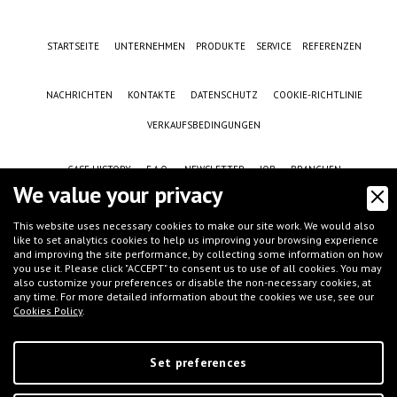
STARTSEITE
UNTERNEHMEN
PRODUKTE
SERVICE
REFERENZEN
NACHRICHTEN
KONTAKTE
DATENSCHUTZ
COOKIE-RICHTLINIE
VERKAUFSBEDINGUNGEN
CASE HISTORY
F.A.Q.
NEWSLETTER
JOB
BRANCHEN
We value your privacy
This website uses necessary cookies to make our site work. We would also
like to set analytics cookies to help us improving your browsing experience
and improving the site performance, by collecting some information on how
you use it. Please click "ACCEPT" to consent us to use of all cookies. You may
also customize your preferences or disable the non-necessary cookies, at
any time. For more detailed information about the cookies we use, see our
Cookies Policy
.
©
IFT S.r.l.
- Via G.Galilei, 8 - 46032 Castelbelforte (MN), Italy - tel.
+39 0376-
663667
- email
info@iftmantova.com
P.IVA: 02233400205 | C.C.I.A.A. di MN 02233400205 - REA: MN-235528 | Share
capital (i.v.): € 50.000,00 | PEC:
ift@messaggipec.it
Set preferences