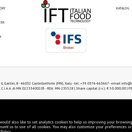
TORY
KATALOG
TER
N
 G.Galilei, 8 - 46032 Castelbelforte (MN), Italy - tel.
+39 0376-663667
- email
info@
.C.I.A.A. di MN 02233400205 - REA: MN-235528 | Share capital (i.v.): € 50.000,00 | P
Digital Marketing
would also like to set analytics cookies to help us improving your browsin
nsent us to use of all cookies. You may also customize your preferences or
Policy
.