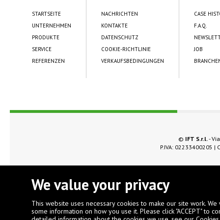
STARTSEITE
NACHRICHTEN
CASE HIS
UNTERNEHMEN
KONTAKTE
F.A.Q.
PRODUKTE
DATENSCHUTZ
NEWSLET
SERVICE
COOKIE-RICHTLINIE
JOB
REFERENZEN
VERKAUFSBEDINGUNGEN
BRANCHE
©
IFT S.r.l.
- Via
P.IVA: 02233400205 | C
We value your privacy
This website uses necessary cookies to make our site work. We 
some information on how you use it. Please click "ACCEPT" to co
detailed information about the cookies we use, see our
Cookies 