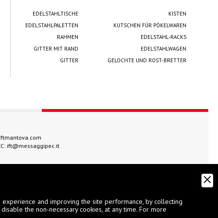
EDELSTAHLTISCHE
KISTEN
EDELSTAHLPALETTEN
KUTSCHEN FÜR PÖKELWAREN
RAHMEN
EDELSTAHL-RACKS
GITTER MIT RAND
EDELSTAHLWAGEN
GITTER
GELOCHTE UND ROST-BRETTER
iftmantova.com
EC:
ift@messaggipec.it
g experience and improving the site performance, by collecting
 disable the non-necessary cookies, at any time. For more