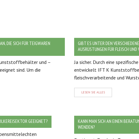
N, DIE SICH FÜR TEIGWAREN
GIBT ES UNTER DEN VERSCHIEDEN
AUSRÜSTUNGEN FÜR FLEISCH UN
 Kunststoffbehälter und –
Ja sicher. Durch eine spezifisc
eeignet sind. Um die
entwickelt IFT K Kunststoffbeh
fleischverarbeitende und Wurstw
LESEN SIE ALLES
OLKEREISEKTOR GEEIGNET?
KANN MAN SICH AN EINEN BERATU
WENDEN?
lebensmittelechten