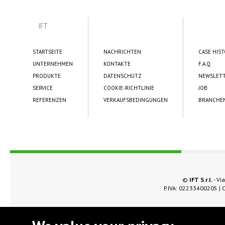
IFT
STARTSEITE
NACHRICHTEN
CASE HIS
UNTERNEHMEN
KONTAKTE
F.A.Q.
PRODUKTE
DATENSCHUTZ
NEWSLET
SERVICE
COOKIE-RICHTLINIE
JOB
REFERENZEN
VERKAUFSBEDINGUNGEN
BRANCHE
©
IFT S.r.l.
- Via
P.IVA: 02233400205 | C