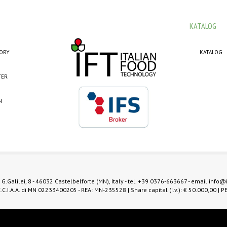
KATALOG
TORY
KATALOG
TER
N
 G.Galilei, 8 - 46032 Castelbelforte (MN), Italy - tel.
+39 0376-663667
- email
info@
.C.I.A.A. di MN 02233400205 - REA: MN-235528 | Share capital (i.v.): € 50.000,00 | P