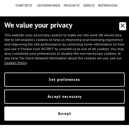
STARTSEITE
UNTERNEHMEN
PRODUKTE
SERVICE
REFERENZEN
NACHRICHTEN
KONTAKTE
DATENSCHUTZ
COOKIE-RICHTLINIE
We value your privacy
VERKAUFSBEDINGUNGEN
This website uses necessary cookies to make our site work. We would also
like to set analytics cookies to help us improving your browsing experience
and improving the site performance, by collecting some information on how
CASE HISTORY
F.A.Q.
NEWSLETTER
JOB
BRANCHEN
you use it. Please click "ACCEPT" to consent us to use of all cookies. You may
also customize your preferences or disable the non-necessary cookies, at
any time. For more detailed information about the cookies we use, see our
Cookies Policy
.
Set preferences
©
IFT S.r.l.
- Via G.Galilei, 8 - 46032 Castelbelforte (MN), Italy - tel.
+39 0376-
Accept necessary
663667
- email
info@iftmantova.com
P.IVA: 02233400205 | C.C.I.A.A. di MN 02233400205 - REA: MN-235528 | Share
capital (i.v.): € 50.000,00 | PEC:
ift@messaggipec.it
Accept